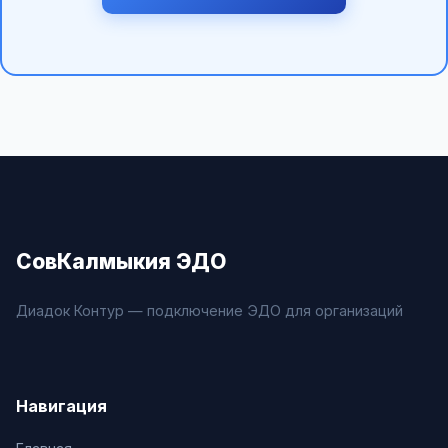
СовКалмыкия ЭДО
Диадок Контур — подключение ЭДО для организаций
Навигация