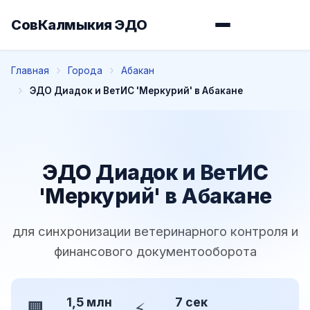
СовКалмыкия ЭДО
Главная
Города
Абакан
ЭДО Диадок и ВетИС 'Меркурий' в Абакане
ЭДО Диадок и ВетИС
'Меркурий' в Абакане
для синхронизации ветеринарного контроля и
финансового документооборота
1,5 млн
7 сек
🏢
⚡