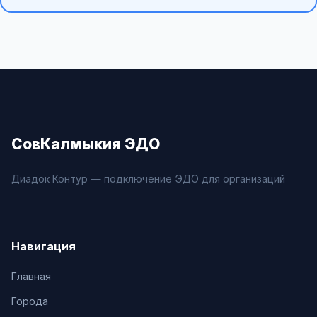
СовКалмыкия ЭДО
Диадок Контур — подключение ЭДО для организаций
Навигация
Главная
Города