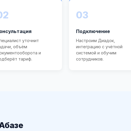
02
03
онсультация
Подключение
пециалист уточнит
Настроим Диадок,
адачи, объём
интеграцию с учётной
окументооборота и
системой и обучим
одберёт тариф.
сотрудников.
 Абазе