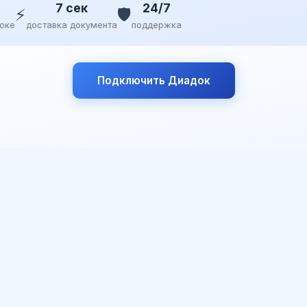
7 сек
24/7
⚡
🛡️
доке
доставка документа
поддержка
Подключить Диадок