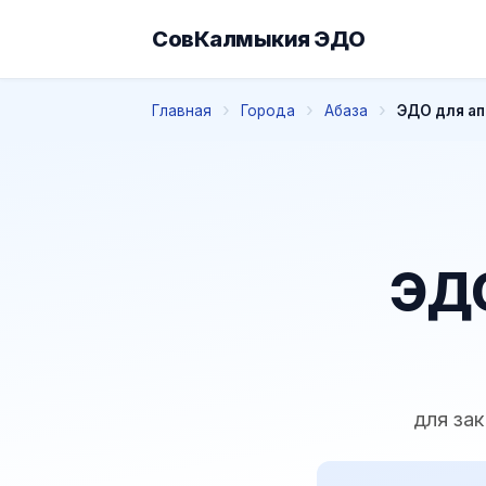
СовКалмыкия ЭДО
Главная
Города
Абаза
ЭДО для ап
ЭДО
для за