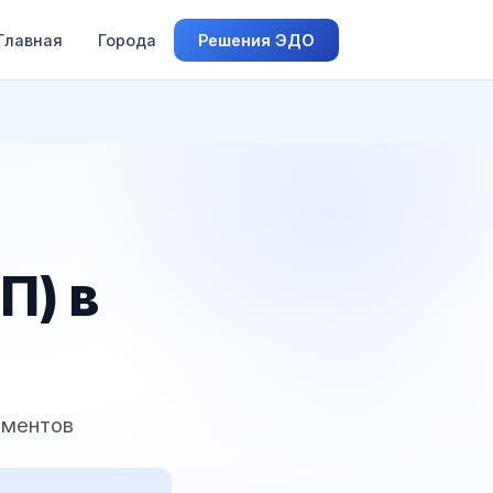
Главная
Города
Решения ЭДО
П) в
аментов