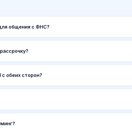
 для общения с ФНС?
 рассрочку?
 с обеих сторон?
уминг?