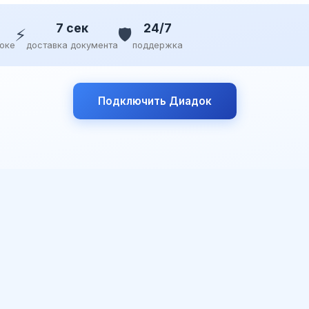
7 сек
24/7
⚡
🛡️
доке
доставка документа
поддержка
Подключить Диадок