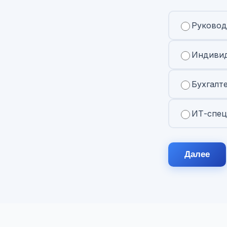
Руковод
Индивид
Бухгалт
ИТ-спец
Далее