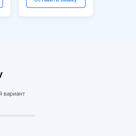
у
й вариант