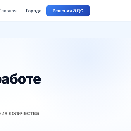
Главная
Города
Решения ЭДО
работе
ния количества