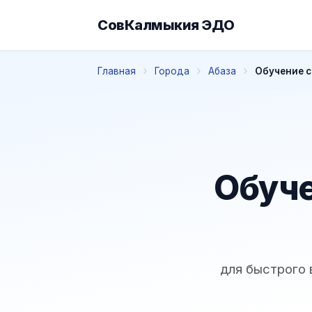
СовКалмыкия ЭДО
Главная
Города
Абаза
Обучение с
Обуче
для быстрого 