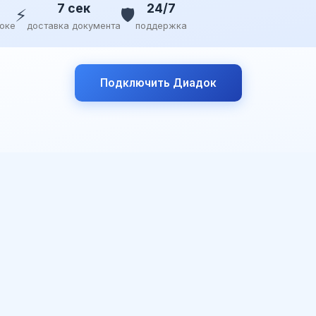
7 сек
24/7
⚡
🛡️
доке
доставка документа
поддержка
Подключить Диадок