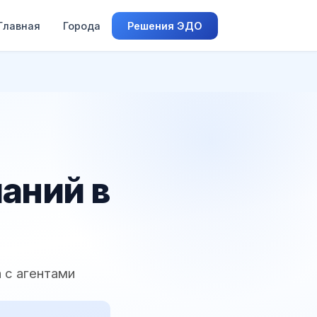
Главная
Города
Решения ЭДО
аний в
 с агентами