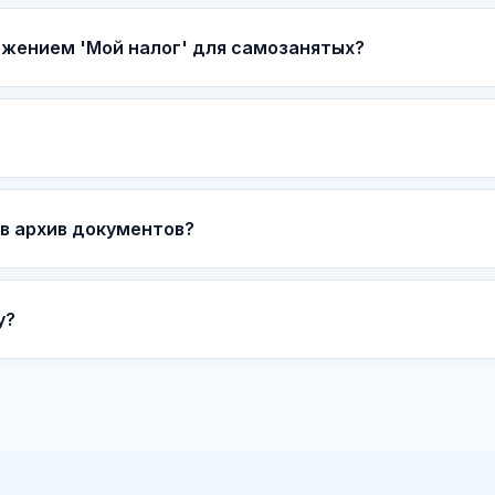
ожением 'Мой налог' для самозанятых?
в архив документов?
у?