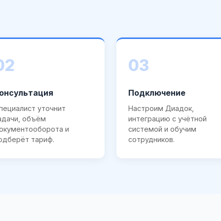
02
03
онсультация
Подключение
пециалист уточнит
Настроим Диадок,
адачи, объём
интеграцию с учётной
окументооборота и
системой и обучим
одберёт тариф.
сотрудников.