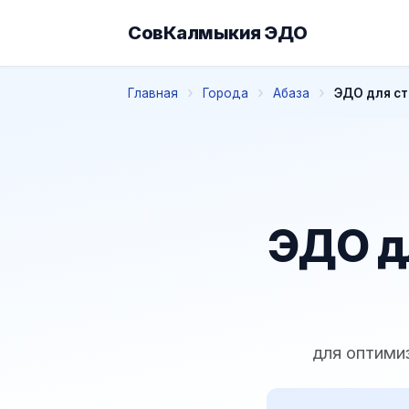
СовКалмыкия ЭДО
Главная
Города
Абаза
ЭДО для ст
ЭДО д
для оптими