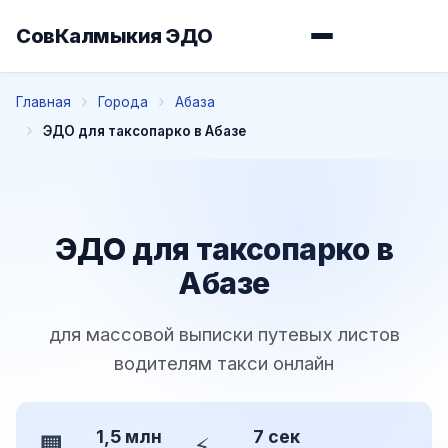
СовКалмыкия ЭДО
Главная
Города
Абаза
ЭДО для таксопарко в Абазе
ЭДО для таксопарко в
Абазе
для массовой выписки путевых листов
водителям такси онлайн
1,5 млн
7 сек
🏢
⚡