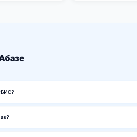
 Абазе
СБИС?
так?