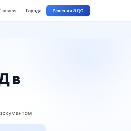
Главная
Города
Решения ЭДО
Д в
 документом