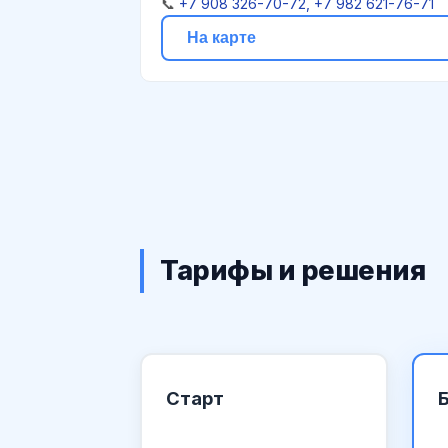
📞
+7 908 326-70-72, +7 982 621-76-71
На карте
Тарифы и решения
Старт