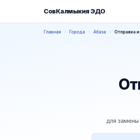
СовКалмыкия ЭДО
Главная
Города
Абаза
Отправка и
От
для замены