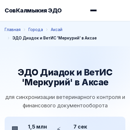
СовКалмыкия ЭДО
Главная
Города
Аксай
ЭДО Диадок и ВетИС 'Меркурий' в Аксае
ЭДО Диадок и ВетИС
'Меркурий' в Аксае
для синхронизации ветеринарного контроля и
финансового документооборота
1,5 млн
7 сек
🏢
⚡