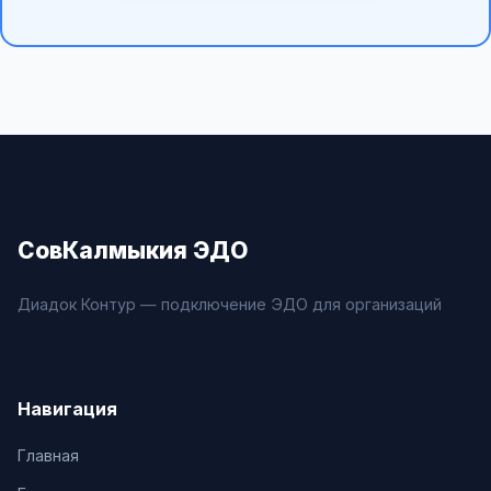
СовКалмыкия ЭДО
Диадок Контур — подключение ЭДО для организаций
Навигация
Главная