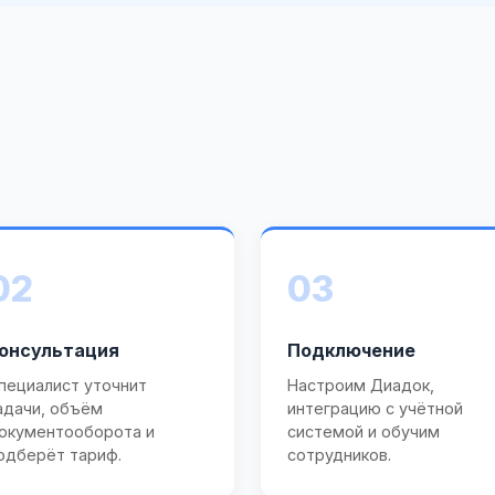
02
03
онсультация
Подключение
пециалист уточнит
Настроим Диадок,
адачи, объём
интеграцию с учётной
окументооборота и
системой и обучим
одберёт тариф.
сотрудников.