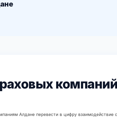
дане
траховых компани
мпаниям Алдане перевести в цифру взаимодействие 