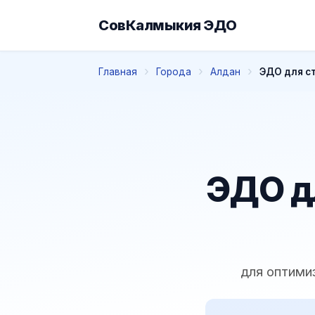
СовКалмыкия ЭДО
Главная
Города
Алдан
ЭДО для с
ЭДО д
для оптими