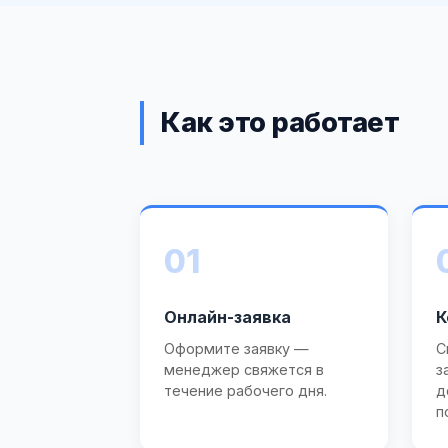
Как это работает
01
Онлайн-заявка
К
Оформите заявку —
С
менеджер свяжется в
з
течение рабочего дня.
д
п