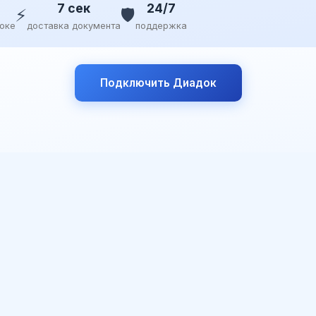
7 сек
24/7
⚡
🛡️
доке
доставка документа
поддержка
Подключить Диадок