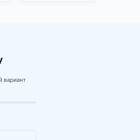
у
й вариант