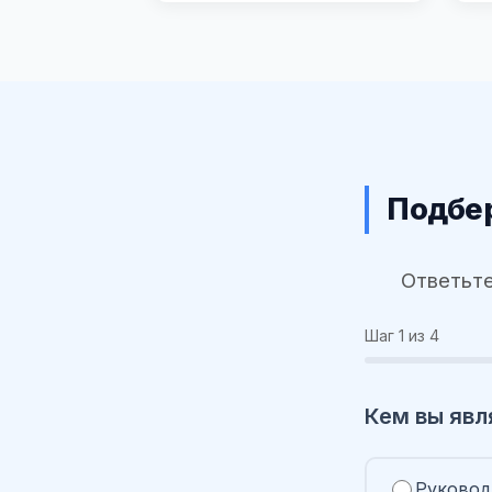
Подбер
Ответьте
Шаг
1
из 4
Кем вы явл
Руковод