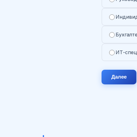
Индивид
Бухгалт
ИТ-спец
Далее