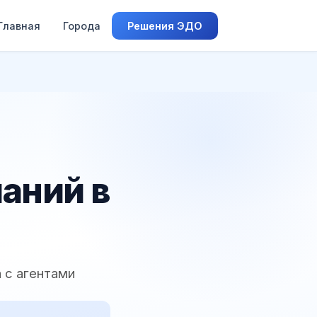
Главная
Города
Решения ЭДО
аний в
 с агентами