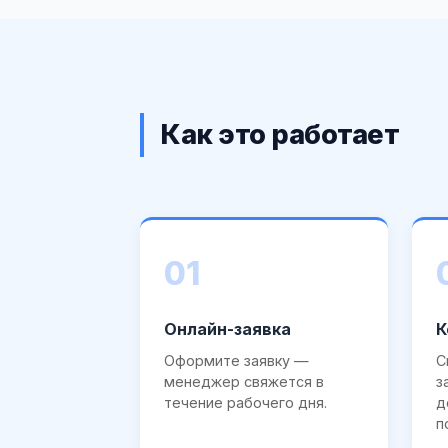
Как это работает
01
Онлайн-заявка
К
Оформите заявку —
С
менеджер свяжется в
з
течение рабочего дня.
д
п