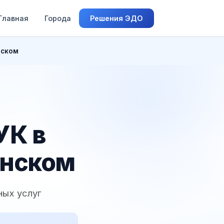
Главная
Города
Решения ЭДО
нском
УК в
инском
ных услуг