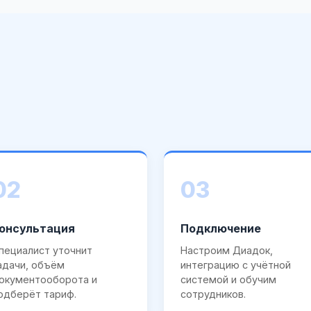
02
03
онсультация
Подключение
пециалист уточнит
Настроим Диадок,
адачи, объём
интеграцию с учётной
окументооборота и
системой и обучим
одберёт тариф.
сотрудников.