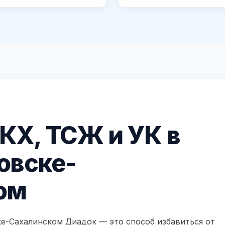
КХ, ТСЖ и УК в
овске-
ом
е-Сахалинском Диадок — это способ избавиться от