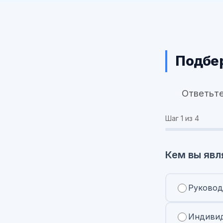
Подбер
Ответьте
Шаг
1
из 4
Кем вы явл
Руковод
Индивид