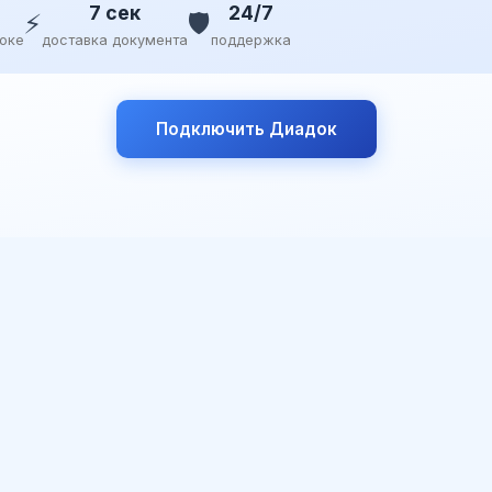
7 сек
24/7
⚡
🛡️
доке
доставка документа
поддержка
Подключить Диадок