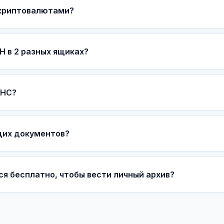
 криптовалютами?
Н в 2 разных ящиках?
ФНС?
щих документов?
я бесплатно, чтобы вести личный архив?