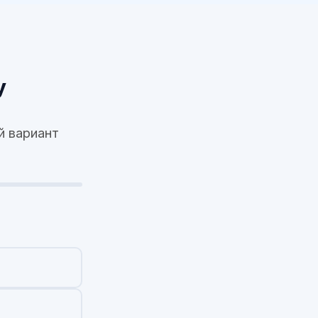
у
й вариант