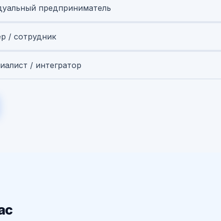
уальный предприниматель
ер / сотрудник
иалист / интегратор
ас