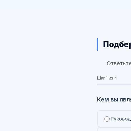
Подбер
Ответьте
Шаг
1
из 4
Кем вы явл
Руковод