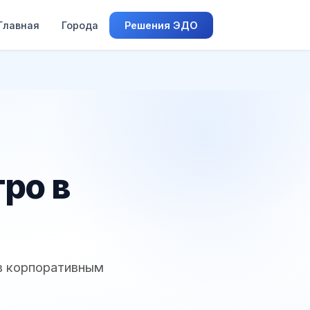
Главная
Города
Решения ЭДО
ро в
ов корпоративным