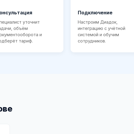
онсультация
Подключение
пециалист уточнит
Настроим Диадок,
адачи, объём
интеграцию с учётной
окументооборота и
системой и обучим
одберёт тариф.
сотрудников.
ове
"