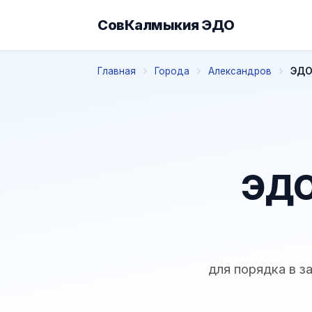
СовКалмыкия ЭДО
Главная
Города
Александров
ЭДО
ЭДО
для порядка в з