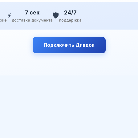
7 сек
24/7
⚡
🛡️
доке
доставка документа
поддержка
Подключить Диадок