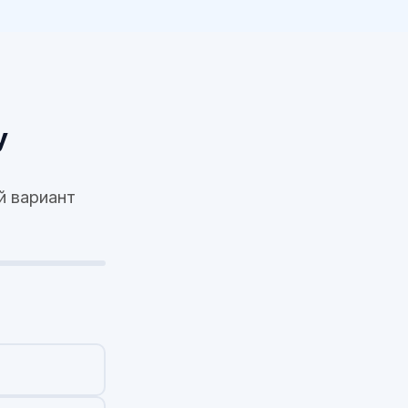
у
й вариант