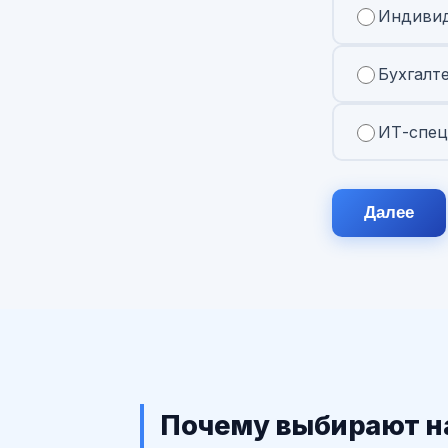
Индивид
Бухгалт
ИТ-спец
Далее
Почему выбирают н