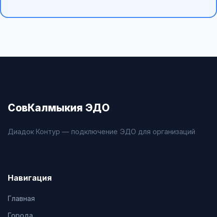
СовКалмыкия ЭДО
Диадок Контур — подключение ЭДО для организаций
Навигация
Главная
Города