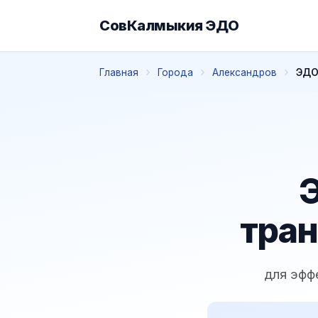
СовКалмыкия ЭДО
Главная
Города
Александров
ЭДО
Э
тран
для эфф