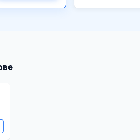
ове
"