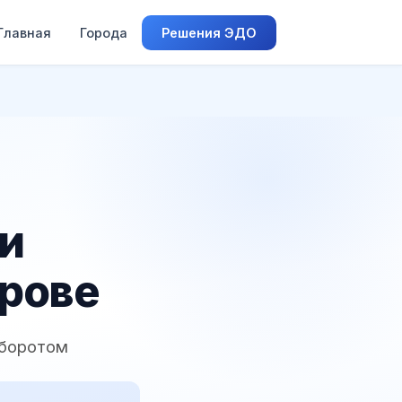
Главная
Города
Решения ЭДО
 и
дрове
оборотом