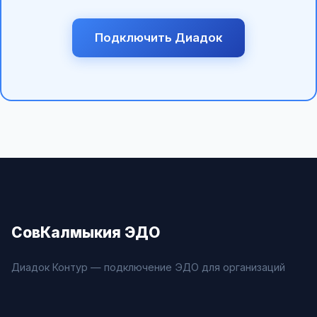
Подключить Диадок
СовКалмыкия ЭДО
Диадок Контур — подключение ЭДО для организаций