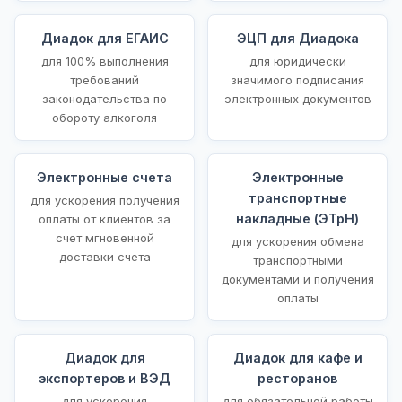
Диадок для ЕГАИС
ЭЦП для Диадока
для 100% выполнения
для юридически
требований
значимого подписания
законодательства по
электронных документов
обороту алкоголя
Электронные счета
Электронные
транспортные
для ускорения получения
накладные (ЭТрН)
оплаты от клиентов за
счет мгновенной
для ускорения обмена
доставки счета
транспортными
документами и получения
оплаты
Диадок для
Диадок для кафе и
экспортеров и ВЭД
ресторанов
для ускорения
для обязательной работы