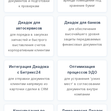
аренды помещений под
документов и подготовки
хранение бумаг
к проверкам
Диадок для
Диадок для банков
автосервисов
для обеспечения
высочайшего уровня
для порядка в закупках
защиты передаваемых
запчастей и быстрого
финансовых документов
выставления счетов
корпоративным клиентам
Интеграция Диадока
Оптимизация
с Битрикс24
процессов ЭДО
для отправки документов
для устранения 'узких
клиентам напрямую из
мест' в согласовании
карточки сделки в CRM
документов внутри
компании
Консультация по
Демо-версия Диадок