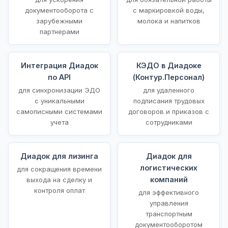
документооборота с
с маркировкой воды,
зарубежными
молока и напитков
партнерами
Интеграция Диадок
КЭДО в Диадоке
по API
(Контур.Персонал)
для синхронизации ЭДО
для удаленного
с уникальными
подписания трудовых
самописными системами
договоров и приказов с
учета
сотрудниками
Диадок для лизинга
Диадок для
логистических
для сокращения времени
компаний
выхода на сделку и
контроля оплат
для эффективного
управления
транспортным
документооборотом