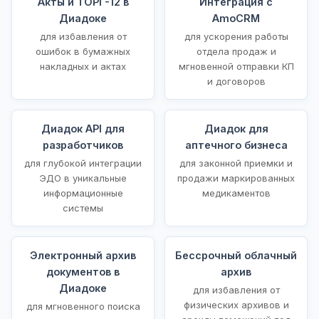
Акты и ТОРГ-12 в
Интеграция с
Диадоке
AmoCRM
для избавления от
для ускорения работы
ошибок в бумажных
отдела продаж и
накладных и актах
мгновенной отправки КП
и договоров
Диадок API для
Диадок для
разработчиков
аптечного бизнеса
для глубокой интеграции
для законной приемки и
ЭДО в уникальные
продажи маркированных
информационные
медикаментов
системы
Электронный архив
Бессрочный облачный
документов в
архив
Диадоке
для избавления от
физических архивов и
для мгновенного поиска