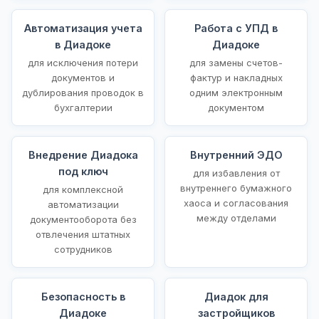
Автоматизация учета
Работа с УПД в
в Диадоке
Диадоке
для исключения потери
для замены счетов-
документов и
фактур и накладных
дублирования проводок в
одним электронным
бухгалтерии
документом
Внедрение Диадока
Внутренний ЭДО
под ключ
для избавления от
внутреннего бумажного
для комплексной
хаоса и согласования
автоматизации
между отделами
документооборота без
отвлечения штатных
сотрудников
Безопасность в
Диадок для
Диадоке
застройщиков