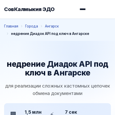
СовКалмыкия ЭДО
Главная
Города
Ангарск
недрение Диадок API под ключ в Ангарске
недрение Диадок API под
ключ в Ангарске
для реализации сложных кастомных цепочек
обмена документами
1,5 млн
7 сек
🏢
⚡