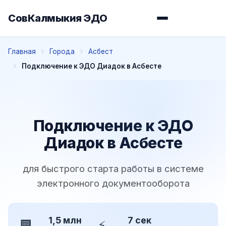
СовКалмыкия ЭДО
Главная
Города
Асбест
Подключение к ЭДО Диадок в Асбесте
Подключение к ЭДО
Диадок в Асбесте
для быстрого старта работы в системе
электронного документооборота
1,5 млн
7 сек
🏢
⚡