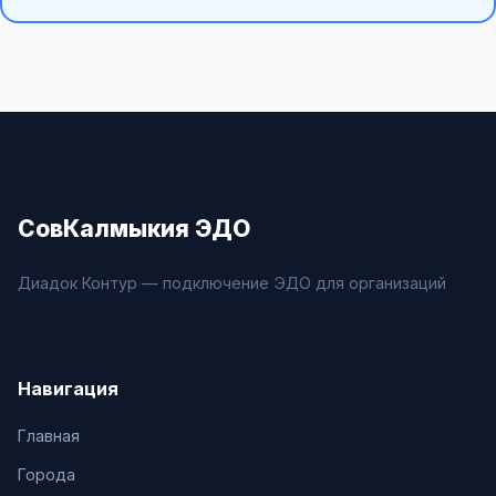
СовКалмыкия ЭДО
Диадок Контур — подключение ЭДО для организаций
Навигация
Главная
Города