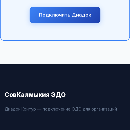
Подключить Диадок
СовКалмыкия ЭДО
Диадок Контур — подключение ЭДО для организаций