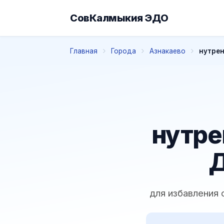
СовКалмыкия ЭДО
Главная
Города
Азнакаево
нутрен
нутре
Д
для избавления