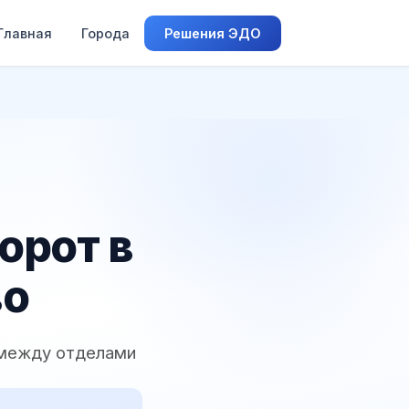
Главная
Города
Решения ЭДО
орот в
во
 между отделами