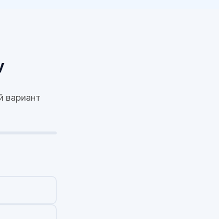
у
й вариант