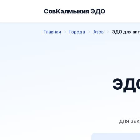
СовКалмыкия ЭДО
Главная
Города
Азов
ЭДО для апт
ЭДО
для за