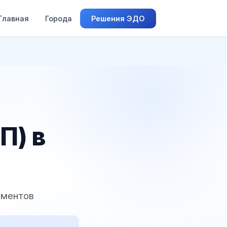
Главная
Города
Решения ЭДО
П) в
аментов