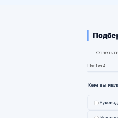
Подбер
Ответьте
Шаг
1
из 4
Кем вы явл
Руковод
Индивид