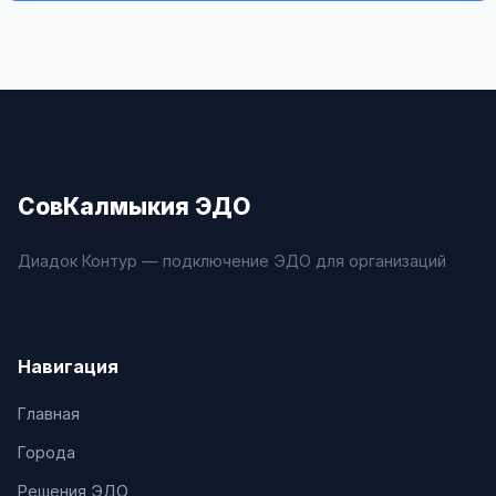
СовКалмыкия ЭДО
Диадок Контур — подключение ЭДО для организаций
Навигация
Главная
Города
Решения ЭДО