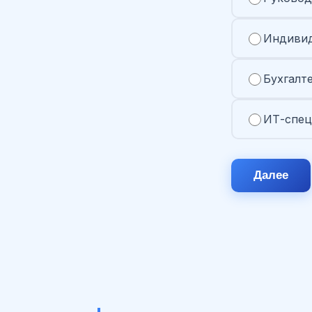
Индивид
Бухгалт
ИТ-спец
Далее