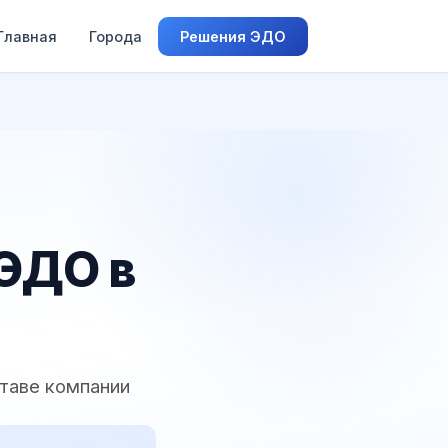
Главная
Города
Решения ЭДО
 ЭДО в
ставе компании