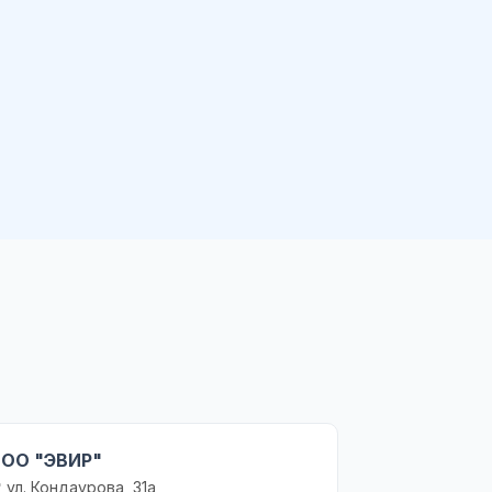
ОО "ЭВИР"
 ул. Кондаурова, 31а