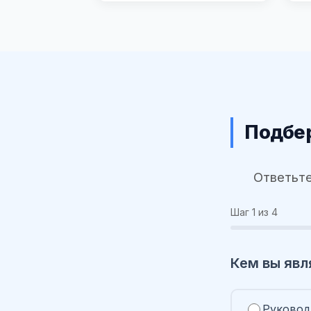
Подбер
Ответьте
Шаг
1
из 4
Кем вы явл
Руковод