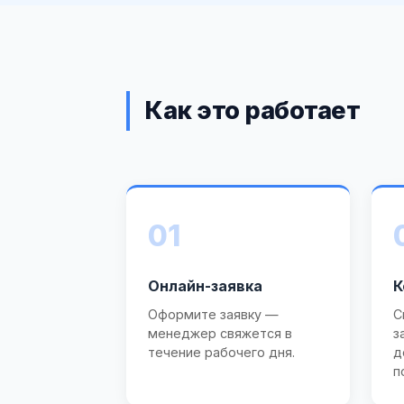
Как это работает
01
Онлайн-заявка
К
Оформите заявку —
С
менеджер свяжется в
з
течение рабочего дня.
д
п