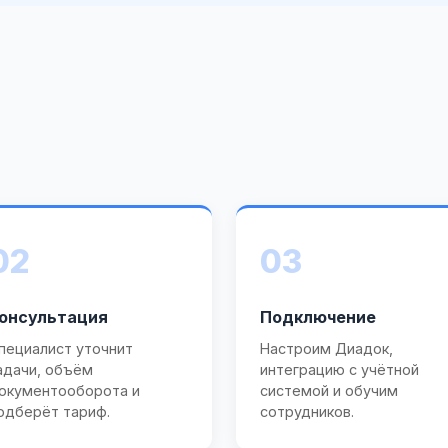
02
03
онсультация
Подключение
пециалист уточнит
Настроим Диадок,
адачи, объём
интеграцию с учётной
окументооборота и
системой и обучим
одберёт тариф.
сотрудников.