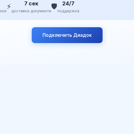
7 сек
24/7
⚡
🛡️
доке
доставка документа
поддержка
Подключить Диадок