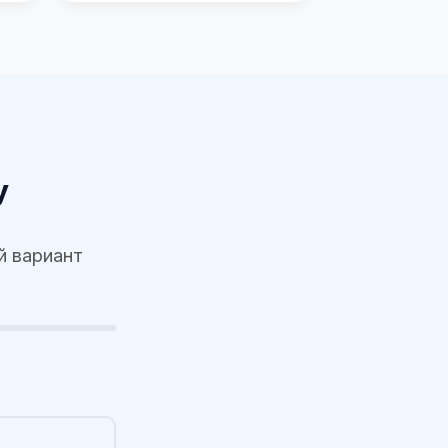
у
й вариант