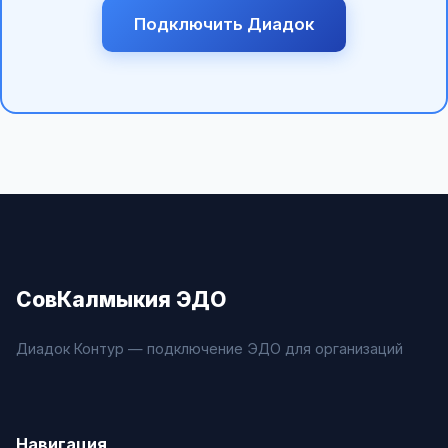
Подключить Диадок
СовКалмыкия ЭДО
Диадок Контур — подключение ЭДО для организаций
Навигация