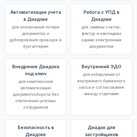
Автоматизация учета
Работа с УПД в
в Диадоке
Диадоке
для исключения потери
для замены счетов-
документов и
фактур и накладных
дублирования проводок в
одним электронным
бухгалтерии
документом
Внедрение Диадока
Внутренний ЭДО
под ключ
для избавления от
внутреннего бумажного
для комплексной
хаоса и согласования
автоматизации
между отделами
документооборота без
отвлечения штатных
сотрудников
Безопасность в
Диадок для
Диадоке
застройщиков