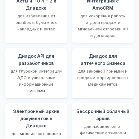
Акты и ТОРГ-12 в
Интеграция с
Диадоке
AmoCRM
для избавления от
для ускорения работы
ошибок в бумажных
отдела продаж и
накладных и актах
мгновенной отправки КП
и договоров
Диадок API для
Диадок для
разработчиков
аптечного бизнеса
для глубокой интеграции
для законной приемки и
ЭДО в уникальные
продажи маркированных
информационные
медикаментов
системы
Электронный архив
Бессрочный облачный
документов в
архив
Диадоке
для избавления от
физических архивов и
для мгновенного поиска