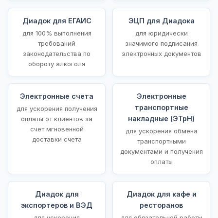
Диадок для ЕГАИС
ЭЦП для Диадока
для 100% выполнения
для юридически
требований
значимого подписания
законодательства по
электронных документов
обороту алкоголя
Электронные счета
Электронные
транспортные
для ускорения получения
накладные (ЭТрН)
оплаты от клиентов за
счет мгновенной
для ускорения обмена
доставки счета
транспортными
документами и получения
оплаты
Диадок для
Диадок для кафе и
экспортеров и ВЭД
ресторанов
для ускорения
для обязательной работы