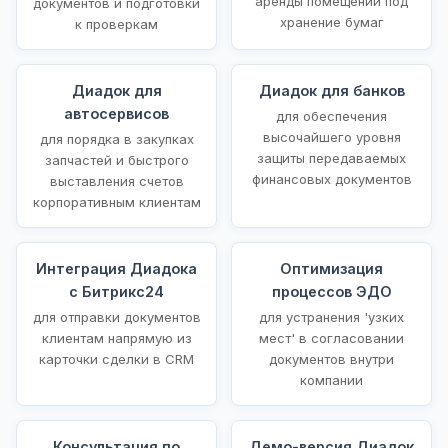
аренды помещений под
документов и подготовки
хранение бумаг
к проверкам
Диадок для
Диадок для банков
автосервисов
для обеспечения
высочайшего уровня
для порядка в закупках
защиты передаваемых
запчастей и быстрого
финансовых документов
выставления счетов
корпоративным клиентам
Интеграция Диадока
Оптимизация
с Битрикс24
процессов ЭДО
для отправки документов
для устранения 'узких
клиентам напрямую из
мест' в согласовании
карточки сделки в CRM
документов внутри
компании
Консультация по
Демо-версия Диадок