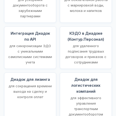
документооборота с
с маркировкой воды,
зарубежными
молока и напитков
партнерами
Интеграция Диадок
КЭДО в Диадоке
по API
(Контур.Персонал)
для синхронизации ЭДО
для удаленного
с уникальными
подписания трудовых
самописными системами
договоров и приказов с
учета
сотрудниками
Диадок для лизинга
Диадок для
логистических
для сокращения времени
компаний
выхода на сделку и
контроля оплат
для эффективного
управления
транспортным
документооборотом