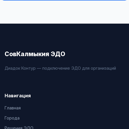
СовКалмыкия ЭДО
Диадок Контур — подключение ЭДО для организаций
Навигация
Главная
Города
Решения ЭДО