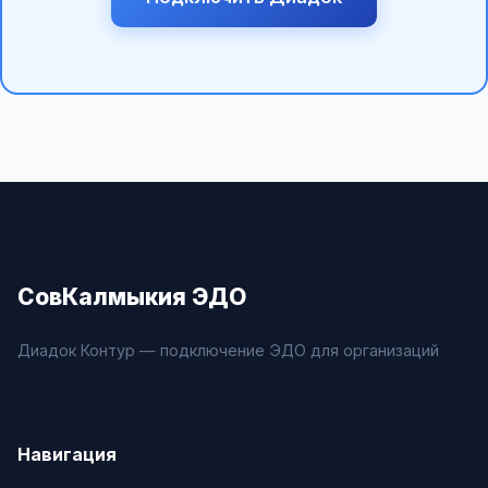
СовКалмыкия ЭДО
Диадок Контур — подключение ЭДО для организаций
Навигация