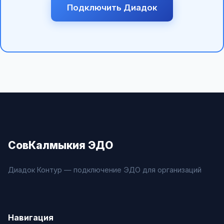
Подключить Диадок
СовКалмыкия ЭДО
Диадок Контур — подключение ЭДО для организаций
Навигация