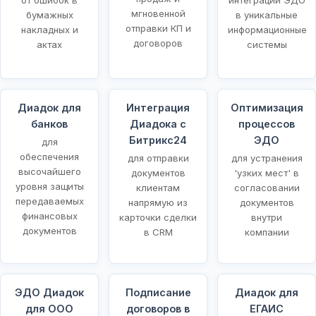
мгновенной
бумажных
в уникальные
отправки КП и
накладных и
информационные
договоров
актах
системы
Диадок для
Интеграция
Оптимизация
банков
Диадока с
процессов
Битрикс24
ЭДО
для
обеспечения
для отправки
для устранения
высочайшего
документов
'узких мест' в
уровня защиты
клиентам
согласовании
передаваемых
напрямую из
документов
финансовых
карточки сделки
внутри
документов
в CRM
компании
ЭДО Диадок
Подписание
Диадок для
для ООО
договоров в
ЕГАИС