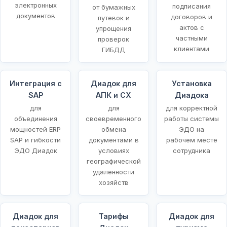
электронных
подписания
от бумажных
документов
договоров и
путевок и
актов с
упрощения
частными
проверок
клиентами
ГИБДД
Интеграция с
Диадок для
Установка
SAP
АПК и СХ
Диадока
для
для
для корректной
объединения
своевременного
работы системы
мощностей ERP
обмена
ЭДО на
SAP и гибкости
документами в
рабочем месте
ЭДО Диадок
условиях
сотрудника
географической
удаленности
хозяйств
Диадок для
Тарифы
Диадок для