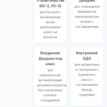
строительстве
Диадоке
(КС-2, КС-3)
для сокращения
времени на
для быстрого
периодические
визирования
сверки с
актов
поставщиками
выполненных
работ на
объектах
Внедрение
Внутренний
Диадока под
ЭДО
ключ
для избавления
от внутреннего
для
бумажного
комплексной
хаоса и
автоматизации
согласования
документооборота
между
без отвлечения
отделами
штатных
сотрудников