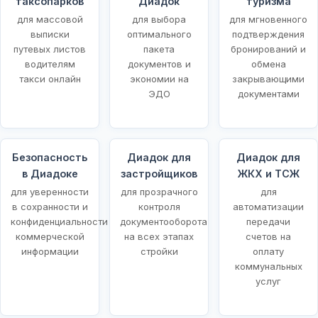
таксопарков
Диадок
туризма
для массовой
для выбора
для мгновенного
выписки
оптимального
подтверждения
путевых листов
пакета
бронирований и
водителям
документов и
обмена
такси онлайн
экономии на
закрывающими
ЭДО
документами
Безопасность
Диадок для
Диадок для
в Диадоке
застройщиков
ЖКХ и ТСЖ
для уверенности
для прозрачного
для
в сохранности и
контроля
автоматизации
конфиденциальности
документооборота
передачи
коммерческой
на всех этапах
счетов на
информации
стройки
оплату
коммунальных
услуг