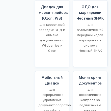
Диадок для
ЭДО для
маркетплейсов
маркировки
(Ozon, WB)
Честный ЗНАК
для корректной
для
передачи УПД и
автоматической
обмена
передачи кодов
документами с
маркировки в
Wildberries и
систему
Ozon
Честный ЗНАК
Мобильный
Мониторинг
Диадок
документов
для
для
непрерывного
оперативного
управления
контроля за
документооборотом
подписанием
вне офиса
важных