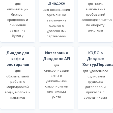
Диадоке
для
для 100%
оптимизации
выполнения
для сокращения
бизнес-
требований
времени на
процессов и
законодательства
заключение
снижения
по обороту
сделок с
затрат на
алкоголя
удаленными
бумагу
партнерами
Диадок для
Интеграция
КЭДО в
кафе и
Диадок по API
Диадоке
ресторанов
(Контур.Персона
для
синхронизации
для
для удаленного
ЭДО с
обязательной
подписания
уникальными
работы с
трудовых
самописными
маркировкой
договоров и
системами
воды, молока и
приказов с
учета
напитков
сотрудниками