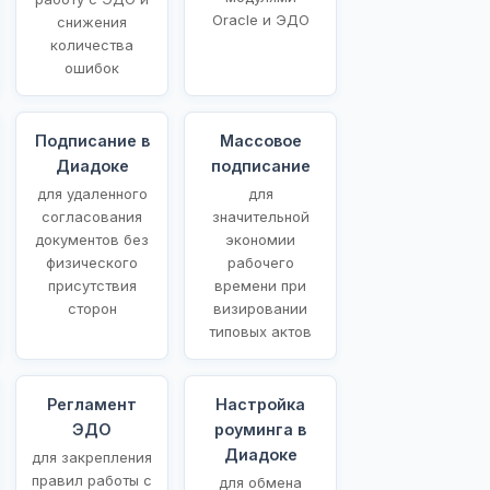
Oracle и ЭДО
снижения
количества
ошибок
Подписание в
Массовое
Диадоке
подписание
для удаленного
для
согласования
значительной
документов без
экономии
физического
рабочего
присутствия
времени при
сторон
визировании
типовых актов
Регламент
Настройка
ЭДО
роуминга в
Диадоке
для закрепления
правил работы с
для обмена