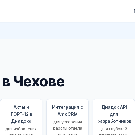
в Чехове
Акты и
Интеграция с
Диадок API
ТОРГ-12 в
AmoCRM
для
Диадоке
разработчиков
для ускорения
работы отдела
для избавления
для глубокой
продаж и
от ошибок в
интеграции ЭДО