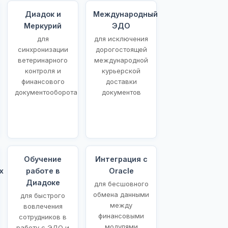
Диадок и
Международный
Меркурий
ЭДО
для
для исключения
синхронизации
дорогостоящей
ветеринарного
международной
контроля и
курьерской
финансового
доставки
документооборота
документов
Обучение
Интеграция с
х
работе в
Oracle
Диадоке
для бесшовного
обмена данными
для быстрого
между
вовлечения
финансовыми
сотрудников в
модулями
работу с ЭДО и