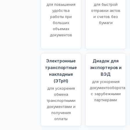
для повышения
для быстрой
удобства
отправки актов
работы при
и счетов без
больших
бумаги
объемах
документов
Электронные
Диадок для
транспортные
экспортеров и
накладные
ВЭД
(ЭТрН)
для ускорения
документооборота
для ускорения
с зарубежными
обмена
партнерами
транспортными
документами и
получения
оплаты