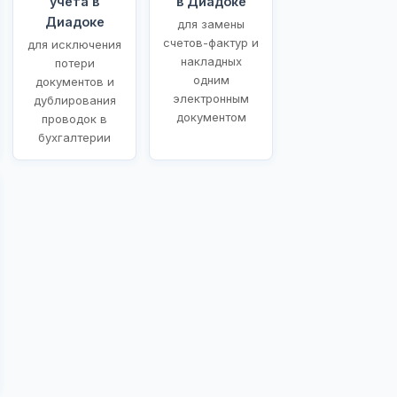
учета в
в Диадоке
Диадоке
для замены
счетов-фактур и
для исключения
накладных
потери
одним
документов и
электронным
дублирования
документом
проводок в
бухгалтерии