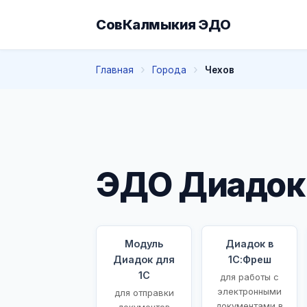
СовКалмыкия ЭДО
Главная
Города
Чехов
ЭДО Диадок 
Модуль
Диадок в
Диадок для
1С:Фреш
1С
для работы с
электронными
для отправки
документами в
документов