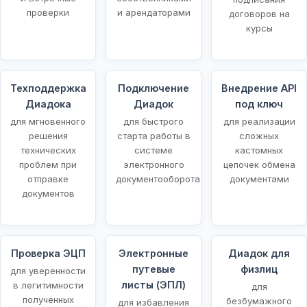
проверки
и арендаторами
договоров на
курсы
Техподдержка
Подключение
Внедрение API
Диадока
Диадок
под ключ
для мгновенного
для быстрого
для реализации
решения
старта работы в
сложных
технических
системе
кастомных
проблем при
электронного
цепочек обмена
отправке
документооборота
документами
документов
Проверка ЭЦП
Электронные
Диадок для
путевые
физлиц
для уверенности
листы (ЭПЛ)
в легитимности
для
полученных
безбумажного
для избавления