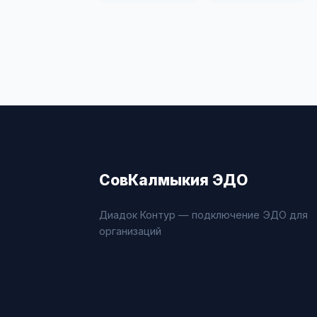
СовКалмыкия ЭДО
Диадок Контур — подключение ЭДО для
организаций