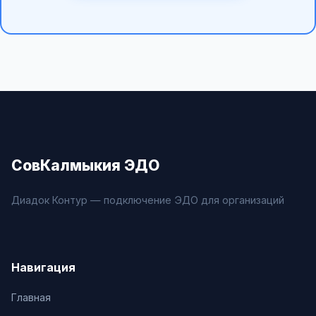
СовКалмыкия ЭДО
Диадок Контур — подключение ЭДО для организаций
Навигация
Главная