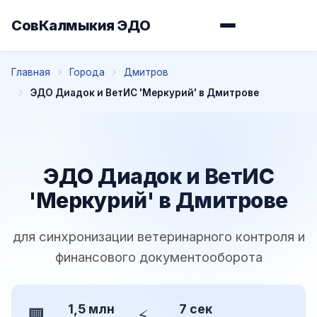
СовКалмыкия ЭДО
Главная
Города
Дмитров
ЭДО Диадок и ВетИС 'Меркурий' в Дмитрове
ЭДО Диадок и ВетИС
'Меркурий' в Дмитрове
для синхронизации ветеринарного контроля и
финансового документооборота
1,5 млн
7 сек
🏢
⚡