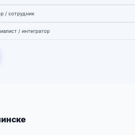
ер / сотрудник
иалист / интегратор
линске