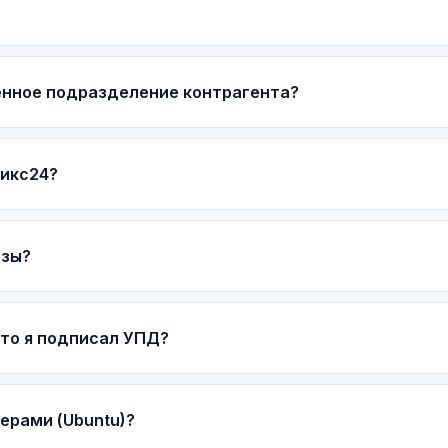
енное подразделение контрагента?
рикс24?
азы?
что я подписал УПД?
ерами (Ubuntu)?