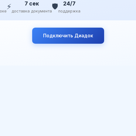
7 сек
24/7
⚡
🛡️
доке
доставка документа
поддержка
Подключить Диадок