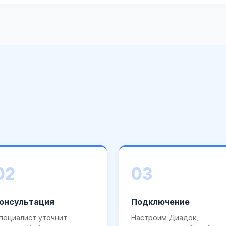
02
03
онсультация
Подключение
пециалист уточнит
Настроим Диадок,