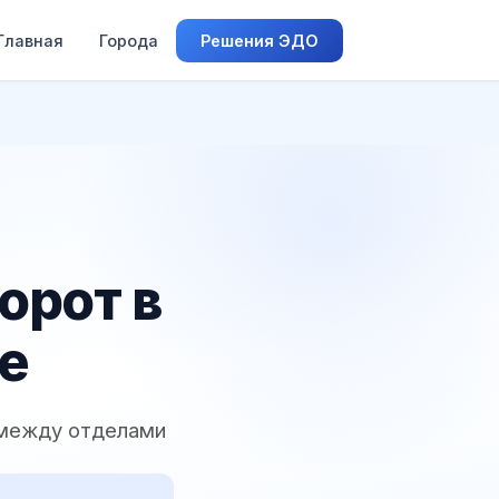
Главная
Города
Решения ЭДО
орот в
е
 между отделами