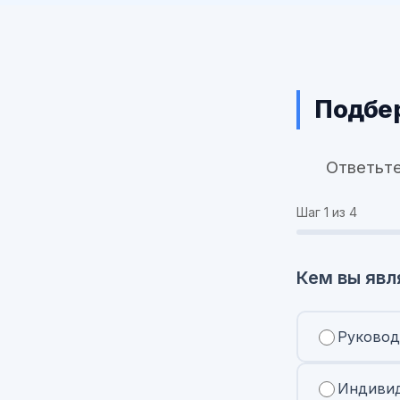
Подбер
Ответьте
Шаг
1
из 4
Кем вы явл
Руковод
Индивид