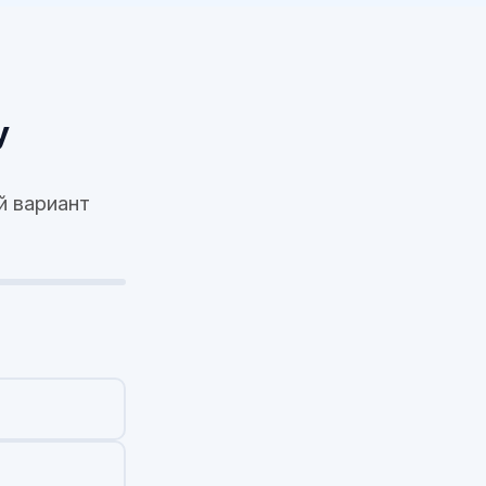
у
й вариант