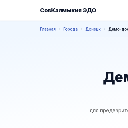
СовКалмыкия ЭДО
Главная
Города
Донецк
Демо-дос
Дем
для предварит