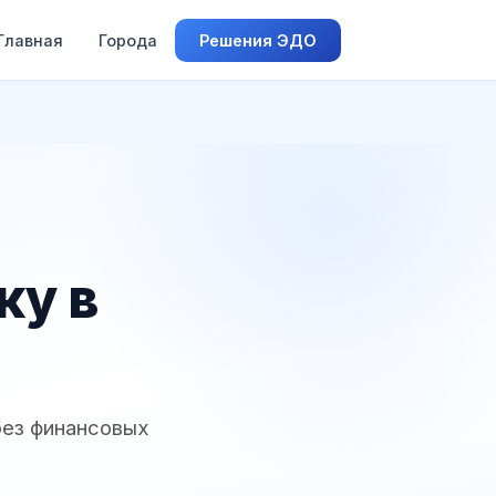
Главная
Города
Решения ЭДО
ку в
без финансовых