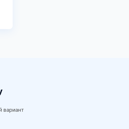
у
й вариант