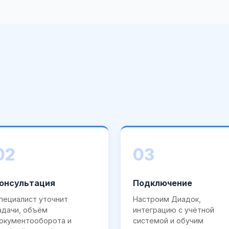
02
03
онсультация
Подключение
пециалист уточнит
Настроим Диадок,
адачи, объём
интеграцию с учётной
окументооборота и
системой и обучим