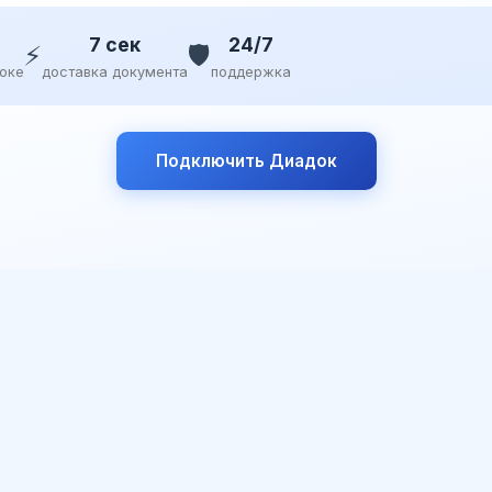
7 сек
24/7
⚡
🛡️
доке
доставка документа
поддержка
Подключить Диадок