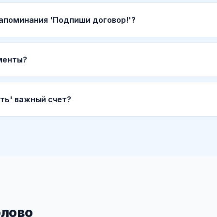
напоминания 'Подпиши договор!'?
менты?
ть' важный счет?
олово