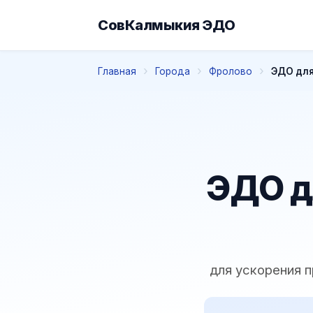
СовКалмыкия ЭДО
Главная
Города
Фролово
ЭДО для
ЭДО д
для ускорения 