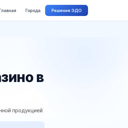
Главная
Города
Решения ЭДО
зино в
нной продукцией