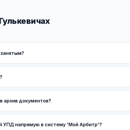
 Гулькевичах
озанятым?
?
в архив документов?
й УПД напрямую в систему 'Мой Арбитр'?