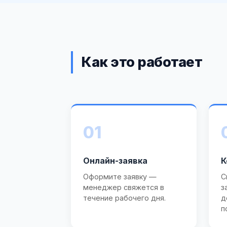
Как это работает
01
Онлайн-заявка
К
Оформите заявку —
С
менеджер свяжется в
з
течение рабочего дня.
д
п