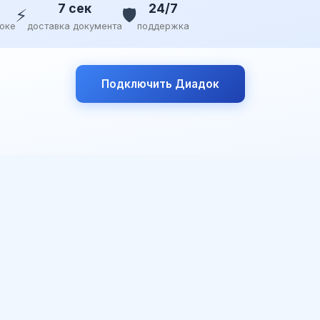
7 сек
24/7
⚡
🛡️
доке
доставка документа
поддержка
Подключить Диадок