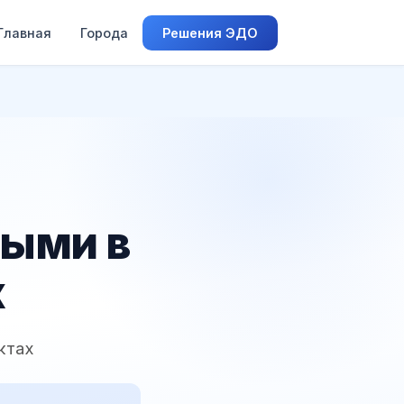
Главная
Города
Решения ЭДО
ными в
х
ктах