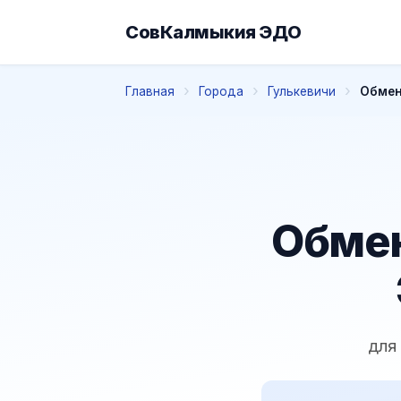
СовКалмыкия ЭДО
Главная
Города
Гулькевичи
Обмен
Обмен
для