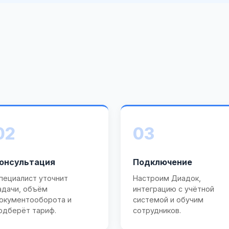
02
03
онсультация
Подключение
пециалист уточнит
Настроим Диадок,
адачи, объём
интеграцию с учётной
окументооборота и
системой и обучим
одберёт тариф.
сотрудников.