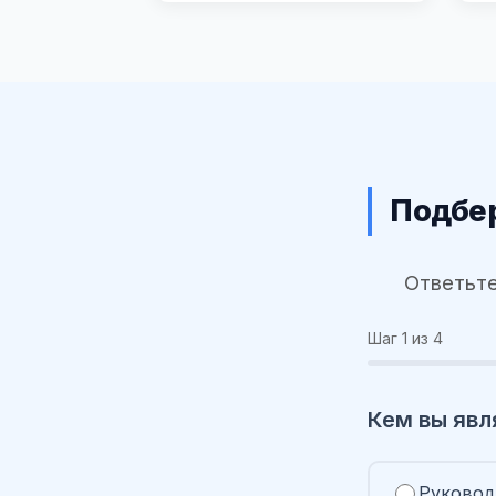
Подбер
Ответьте
Шаг
1
из 4
Кем вы явл
Руковод