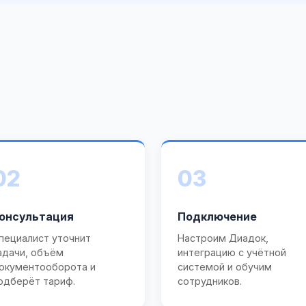
02
03
онсультация
Подключение
пециалист уточнит
Настроим Диадок,
адачи, объём
интеграцию с учётной
окументооборота и
системой и обучим
одберёт тариф.
сотрудников.