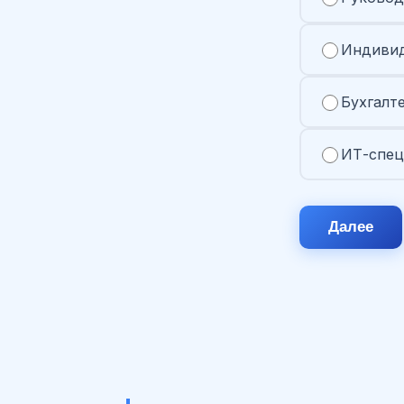
Индивид
Бухгалт
ИТ-спец
Далее