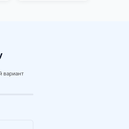
у
й вариант