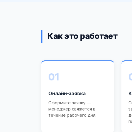
Как это работает
01
Онлайн-заявка
К
Оформите заявку —
С
менеджер свяжется в
з
течение рабочего дня.
д
п