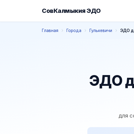
СовКалмыкия ЭДО
Главная
Города
Гулькевичи
ЭДО д
ЭДО д
для с