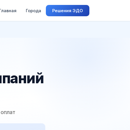
Главная
Города
Решения ЭДО
мпаний
 оплат