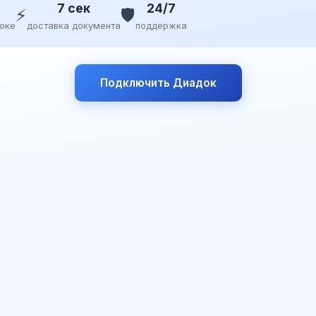
7 сек
24/7
⚡
🛡️
доке
доставка документа
поддержка
Подключить Диадок