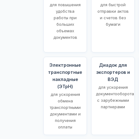
для повышения
для быстрой
удобства
отправки актов
работы при
и счетов без
больших
бумаги
объемах
документов
Электронные
Диадок для
транспортные
экспортеров и
накладные
ВЭД
(ЭТрН)
для ускорения
документооборота
для ускорения
с зарубежными
обмена
партнерами
транспортными
документами и
получения
оплаты