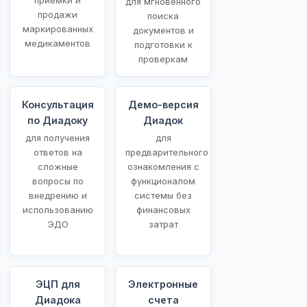
для мгновенного
продажи
поиска
маркированных
документов и
медикаментов
подготовки к
проверкам
Консультация
Демо-версия
по Диадоку
Диадок
для получения
для
ответов на
предварительного
сложные
ознакомления с
вопросы по
функционалом
внедрению и
системы без
использованию
финансовых
ЭДО
затрат
ЭЦП для
Электронные
Диадока
счета