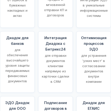
мгновенной
бумажных
в уникальные
отправки КП и
накладных и
информационные
договоров
актах
системы
Диадок для
Интеграция
Оптимизация
банков
Диадока с
процессов
Битрикс24
ЭДО
для
обеспечения
для отправки
для устранения
высочайшего
документов
'узких мест' в
уровня защиты
клиентам
согласовании
передаваемых
напрямую из
документов
финансовых
карточки сделки
внутри
документов
в CRM
компании
ЭДО Диадок
Подписание
Диадок для
для ООО
договоров в
ЕГАИС