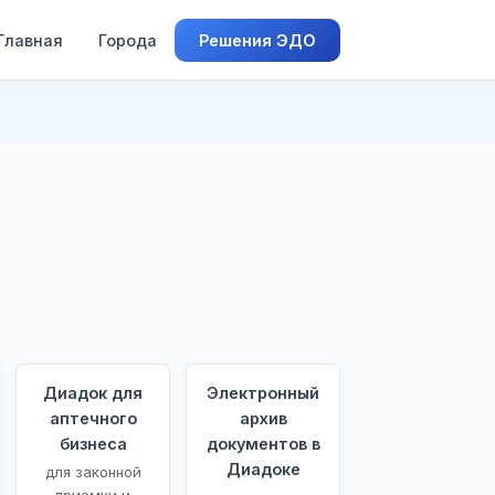
Главная
Города
Решения ЭДО
Диадок для
Электронный
аптечного
архив
бизнеса
документов в
Диадоке
для законной
приемки и