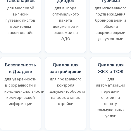
таксопарков
Диадок
туризма
для массовой
для выбора
для мгновенного
выписки
оптимального
подтверждения
путевых листов
пакета
бронирований и
водителям
документов и
обмена
такси онлайн
экономии на
закрывающими
ЭДО
документами
Безопасность
Диадок для
Диадок для
в Диадоке
застройщиков
ЖКХ и ТСЖ
для уверенности
для прозрачного
для
в сохранности и
контроля
автоматизации
конфиденциальности
документооборота
передачи
коммерческой
на всех этапах
счетов на
информации
стройки
оплату
коммунальных
услуг