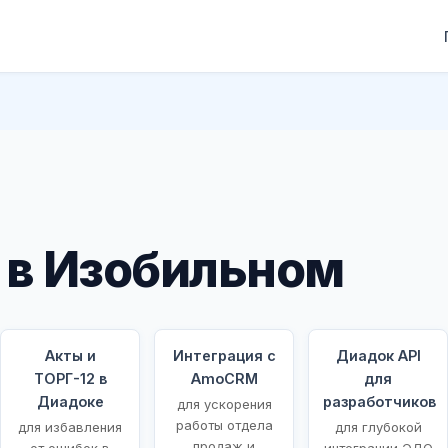
 в Изобильном
Акты и
Интеграция с
Диадок API
ТОРГ-12 в
AmoCRM
для
Диадоке
разработчиков
для ускорения
работы отдела
для избавления
для глубокой
продаж и
от ошибок в
интеграции ЭДО