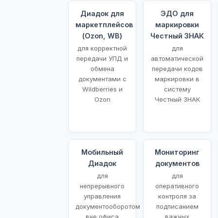
Диадок для
ЭДО для
маркетплейсов
маркировки
(Ozon, WB)
Честный ЗНАК
для корректной
для
передачи УПД и
автоматической
обмена
передачи кодов
документами с
маркировки в
Wildberries и
систему
Ozon
Честный ЗНАК
Мобильный
Мониторинг
Диадок
документов
для
для
непрерывного
оперативного
управления
контроля за
документооборотом
подписанием
вне офиса
важных