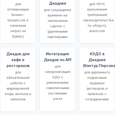
Диадоке
для
для 100%
оптимизации
выполнения
для сокращения
бизнес-
требований
времени на
процессов и
законодательства
заключение
снижения
по обороту
сделок с
затрат на
алкоголя
удаленными
бумагу
партнерами
Диадок для
Интеграция
КЭДО в
кафе и
Диадок по API
Диадоке
ресторанов
(Контур.Персона
для
синхронизации
для
для удаленного
ЭДО с
обязательной
подписания
уникальными
работы с
трудовых
самописными
маркировкой
договоров и
системами
воды, молока и
приказов с
учета
напитков
сотрудниками