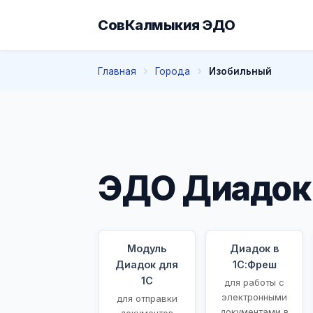
СовКалмыкия ЭДО
Главная
Города
Изобильный
ЭДО Диадок
Модуль
Диадок в
Диадок для
1С:Фреш
1С
для работы с
электронными
для отправки
документами в
документов