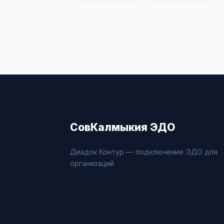
СовКалмыкия ЭДО
Диадок Контур — подключение ЭДО для
организаций