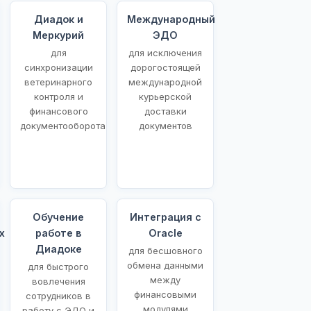
Диадок и
Международный
Меркурий
ЭДО
для
для исключения
синхронизации
дорогостоящей
ветеринарного
международной
контроля и
курьерской
финансового
доставки
документооборота
документов
Обучение
Интеграция с
х
работе в
Oracle
Диадоке
для бесшовного
обмена данными
для быстрого
между
вовлечения
финансовыми
сотрудников в
модулями
работу с ЭДО и