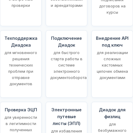
проверки
и арендаторами
договоров на
курсы
Техподдержка
Подключение
Внедрение API
Диадока
Диадок
под ключ
для мгновенного
для быстрого
для реализации
решения
старта работы в
сложных
технических
системе
кастомных
проблем при
электронного
цепочек обмена
отправке
документооборота
документами
документов
Проверка ЭЦП
Электронные
Диадок для
путевые
физлиц
для уверенности
листы (ЭПЛ)
в легитимности
для
полученных
безбумажного
для избавления