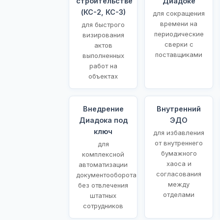
строительстве
Диадоке
(КС-2, КС-3)
для сокращения
времени на
для быстрого
периодические
визирования
сверки с
актов
поставщиками
выполненных
работ на
объектах
Внедрение
Внутренний
Диадока под
ЭДО
ключ
для избавления
от внутреннего
для
бумажного
комплексной
хаоса и
автоматизации
согласования
документооборота
между
без отвлечения
отделами
штатных
сотрудников