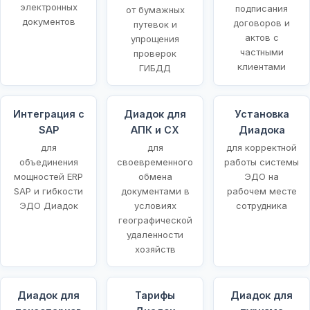
электронных
подписания
от бумажных
документов
договоров и
путевок и
актов с
упрощения
частными
проверок
клиентами
ГИБДД
Интеграция с
Диадок для
Установка
SAP
АПК и СХ
Диадока
для
для
для корректной
объединения
своевременного
работы системы
мощностей ERP
обмена
ЭДО на
SAP и гибкости
документами в
рабочем месте
ЭДО Диадок
условиях
сотрудника
географической
удаленности
хозяйств
Диадок для
Тарифы
Диадок для