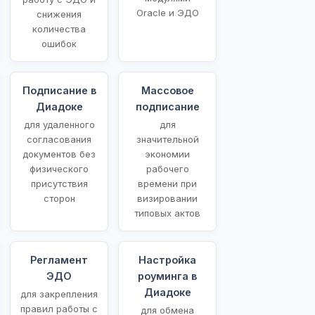
Oracle и ЭДО
снижения
количества
ошибок
Подписание в
Массовое
Диадоке
подписание
для удаленного
для
согласования
значительной
документов без
экономии
физического
рабочего
присутствия
времени при
сторон
визировании
типовых актов
Регламент
Настройка
ЭДО
роуминга в
Диадоке
для закрепления
правил работы с
для обмена