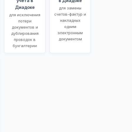
учета в
в Диадоке
Диадоке
для замены
счетов-фактур и
для исключения
накладных
потери
одним
документов и
электронным
дублирования
документом
проводок в
бухгалтерии