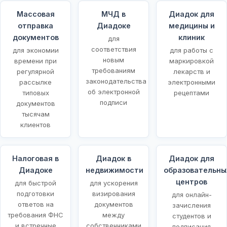
Массовая
МЧД в
Диадок для
отправка
Диадоке
медицины и
документов
клиник
для
соответствия
для экономии
для работы с
новым
времени при
маркировкой
требованиям
регулярной
лекарств и
законодательства
рассылке
электронными
об электронной
типовых
рецептами
подписи
документов
тысячам
клиентов
Налоговая в
Диадок в
Диадок для
Диадоке
недвижимости
образовательны
центров
для быстрой
для ускорения
подготовки
визирования
для онлайн-
ответов на
документов
зачисления
требования ФНС
между
студентов и
и встречные
собственниками
подписания