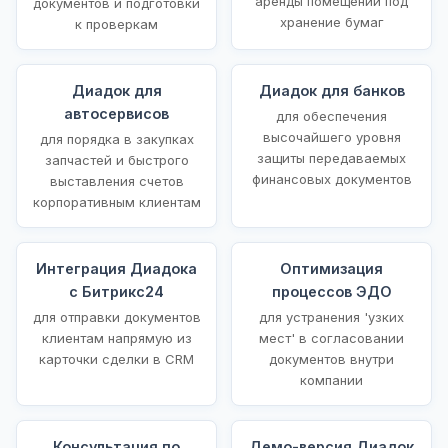
аренды помещений под
документов и подготовки
хранение бумаг
к проверкам
Диадок для
Диадок для банков
автосервисов
для обеспечения
высочайшего уровня
для порядка в закупках
защиты передаваемых
запчастей и быстрого
финансовых документов
выставления счетов
корпоративным клиентам
Интеграция Диадока
Оптимизация
с Битрикс24
процессов ЭДО
для отправки документов
для устранения 'узких
клиентам напрямую из
мест' в согласовании
карточки сделки в CRM
документов внутри
компании
Консультация по
Демо-версия Диадок