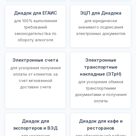
Диадок для ЕГАИС
ЭЦП для Диадока
для 100% выполнения
для юридически
требований
значимого подписания
законодательства по
электронных документов
обороту алкоголя
Электронные счета
Электронные
транспортные
для ускорения получения
накладные (ЭТрН)
оплаты от клиентов за
счет мгновенной
для ускорения обмена
доставки счета
транспортными
документами и получения
оплаты
Диадок для
Диадок для кафе и
экспортеров и ВЭД
ресторанов
для ускорения
для обязательной работы