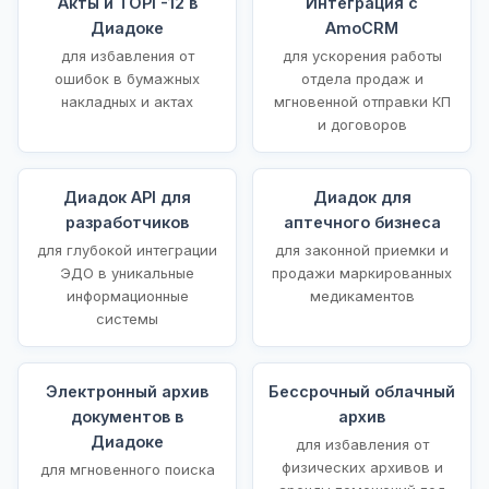
Акты и ТОРГ-12 в
Интеграция с
Диадоке
AmoCRM
для избавления от
для ускорения работы
ошибок в бумажных
отдела продаж и
накладных и актах
мгновенной отправки КП
и договоров
Диадок API для
Диадок для
разработчиков
аптечного бизнеса
для глубокой интеграции
для законной приемки и
ЭДО в уникальные
продажи маркированных
информационные
медикаментов
системы
Электронный архив
Бессрочный облачный
документов в
архив
Диадоке
для избавления от
физических архивов и
для мгновенного поиска