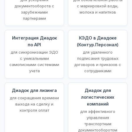
документооборота с
с маркировкой воды,
зарубежными
молока и напитков
партнерами
Интеграция Диадок
КЭДО в Диадоке
по API
(Контур.Персонал)
для синхронизации ЭДО
для удаленного
с уникальными
подписания трудовых
самописными системами
договоров и приказов с
учета
сотрудниками
Диадок для лизинга
Диадок для
логистических
для сокращения времени
компаний
выхода на сделку и
контроля оплат
для эффективного
управления
транспортным
документооборотом