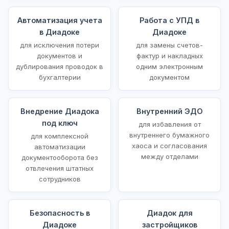
Автоматизация учета
Работа с УПД в
в Диадоке
Диадоке
для исключения потери
для замены счетов-
документов и
фактур и накладных
дублирования проводок в
одним электронным
бухгалтерии
документом
Внедрение Диадока
Внутренний ЭДО
под ключ
для избавления от
внутреннего бумажного
для комплексной
хаоса и согласования
автоматизации
между отделами
документооборота без
отвлечения штатных
сотрудников
Безопасность в
Диадок для
Диадоке
застройщиков