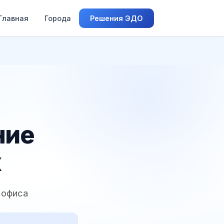
Главная
Города
Решения ЭДО
ние
х
 офиса