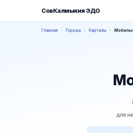
СовКалмыкия ЭДО
Главная
Города
Карталы
Мобильн
Мо
для н