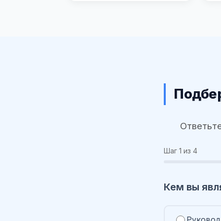
Подбер
Ответьте
Шаг
1
из 4
Кем вы явл
Руковод