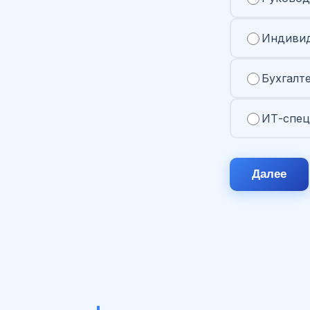
Индивид
Бухгалт
ИТ-спец
Далее