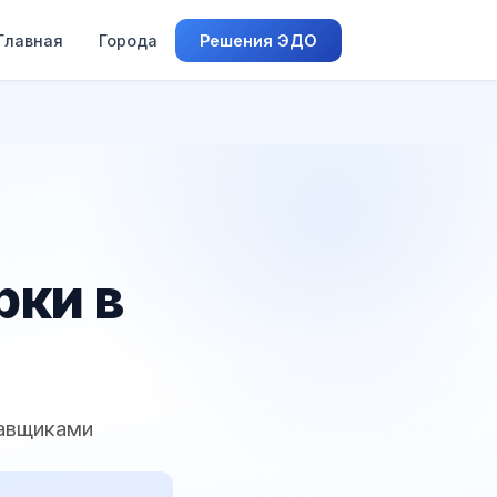
Главная
Города
Решения ЭДО
рки в
тавщиками