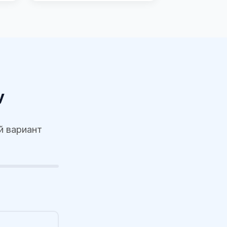
у
й вариант