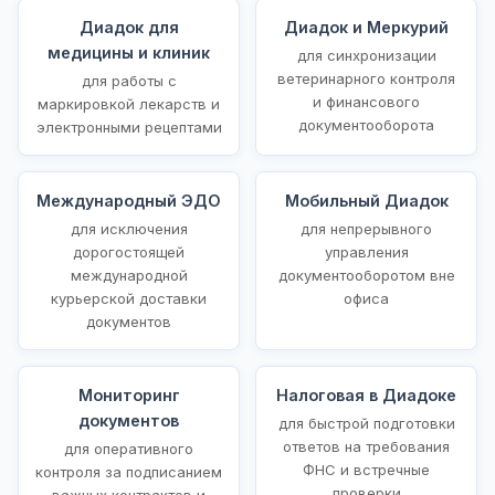
Диадок для
Диадок и Меркурий
медицины и клиник
для синхронизации
ветеринарного контроля
для работы с
и финансового
маркировкой лекарств и
документооборота
электронными рецептами
Международный ЭДО
Мобильный Диадок
для исключения
для непрерывного
дорогостоящей
управления
международной
документооборотом вне
курьерской доставки
офиса
документов
Мониторинг
Налоговая в Диадоке
документов
для быстрой подготовки
ответов на требования
для оперативного
ФНС и встречные
контроля за подписанием
проверки
важных контрактов и