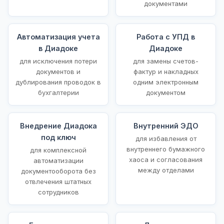
документами
Автоматизация учета
Работа с УПД в
в Диадоке
Диадоке
для исключения потери
для замены счетов-
документов и
фактур и накладных
дублирования проводок в
одним электронным
бухгалтерии
документом
Внедрение Диадока
Внутренний ЭДО
под ключ
для избавления от
внутреннего бумажного
для комплексной
хаоса и согласования
автоматизации
между отделами
документооборота без
отвлечения штатных
сотрудников