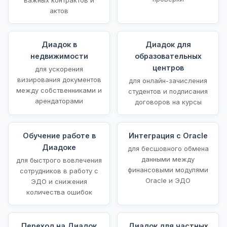
актов
Диадок в
Диадок для
недвижимости
образовательных
центров
для ускорения
визирования документов
для онлайн-зачисления
между собственниками и
студентов и подписания
арендаторами
договоров на курсы
Обучение работе в
Интеграция с Oracle
Диадоке
для бесшовного обмена
данными между
для быстрого вовлечения
финансовыми модулями
сотрудников в работу с
Oracle и ЭДО
ЭДО и снижения
количества ошибок
Переход на Диадок
Диадок для частных