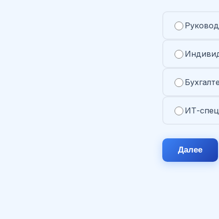
Руковод
Индивид
Бухгалт
ИТ-спец
Далее