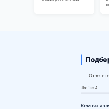
п
Подбер
Ответьте
Шаг
1
из 4
Кем вы явл