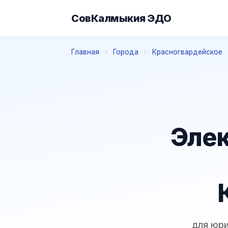
СовКалмыкия ЭДО
Главная
Города
Красногвардейское
Элек
для юри