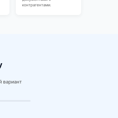
контрагентами.
у
й вариант