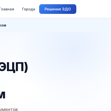
Главная
Города
Решения ЭДО
ском
(ЭЦП)
м
кументов