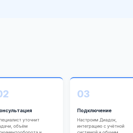
02
03
онсультация
Подключение
пециалист уточнит
Настроим Диадок,
адачи, объём
интеграцию с учётной
окументооборота и
системой и обучим