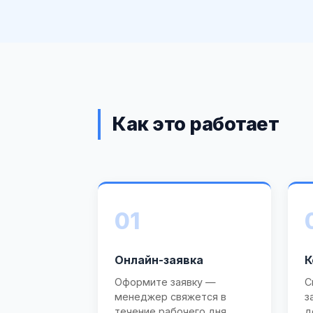
Как это работает
01
Онлайн-заявка
К
Оформите заявку —
С
менеджер свяжется в
з
течение рабочего дня.
д