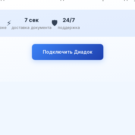
7 сек
24/7
⚡
🛡️
доке
доставка документа
поддержка
Подключить Диадок