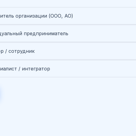
итель организации (ООО, АО)
уальный предприниматель
ер / сотрудник
иалист / интегратор