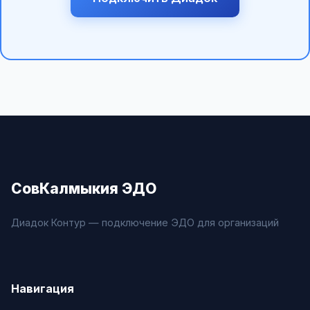
СовКалмыкия ЭДО
Диадок Контур — подключение ЭДО для организаций
Навигация