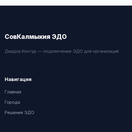
СовКалмыкия ЭДО
Диадок Контур — подключение ЭДО для организаций
Навигация
Главная
Города
Решения ЭДО