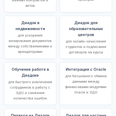
актов
Диадок в
Диадок для
недвижимости
образовательных
центров
для ускорения
визирования документов
для онлайн-зачисления
между собственниками и
студентов и подписания
арендаторами
договоров на курсы
Обучение работе в
Интеграция с Oracle
Диадоке
для бесшовного обмена
данными между
для быстрого вовлечения
финансовыми модулями
сотрудников в работу с
Oracle и ЭДО
ЭДО и снижения
количества ошибок
Переход на Диадок
Диадок для частных