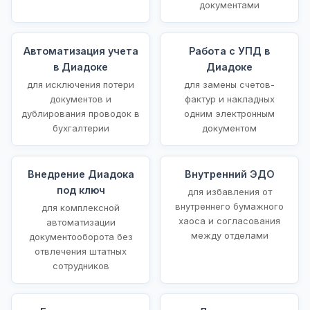
документами
Автоматизация учета
Работа с УПД в
в Диадоке
Диадоке
для исключения потери
для замены счетов-
документов и
фактур и накладных
дублирования проводок в
одним электронным
бухгалтерии
документом
Внедрение Диадока
Внутренний ЭДО
под ключ
для избавления от
внутреннего бумажного
для комплексной
хаоса и согласования
автоматизации
между отделами
документооборота без
отвлечения штатных
сотрудников