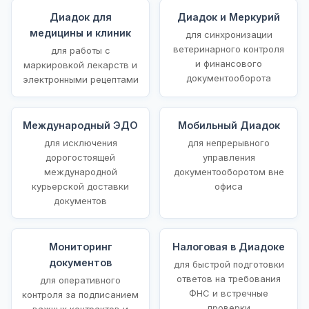
Диадок для
Диадок и Меркурий
медицины и клиник
для синхронизации
ветеринарного контроля
для работы с
и финансового
маркировкой лекарств и
документооборота
электронными рецептами
Международный ЭДО
Мобильный Диадок
для исключения
для непрерывного
дорогостоящей
управления
международной
документооборотом вне
курьерской доставки
офиса
документов
Мониторинг
Налоговая в Диадоке
документов
для быстрой подготовки
ответов на требования
для оперативного
ФНС и встречные
контроля за подписанием
проверки
важных контрактов и