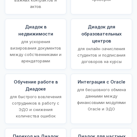
актов
Диадок в
Диадок для
недвижимости
образовательных
центров
для ускорения
визирования документов
для онлайн-зачисления
между собственниками и
студентов и подписания
арендаторами
договоров на курсы
Обучение работе в
Интеграция с Oracle
Диадоке
для бесшовного обмена
данными между
для быстрого вовлечения
финансовыми модулями
сотрудников в работу с
Oracle и ЭДО
ЭДО и снижения
количества ошибок
Переход на Диадок
Диадок для частных