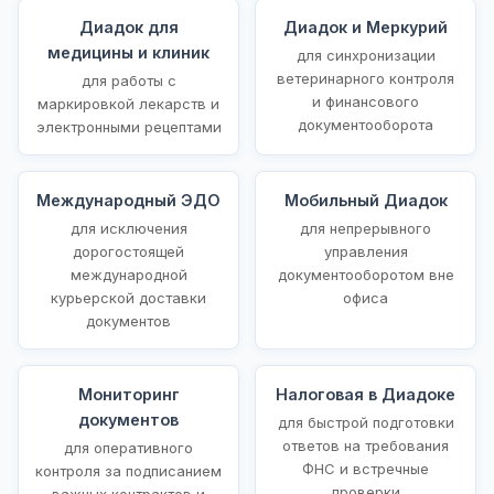
Диадок для
Диадок и Меркурий
медицины и клиник
для синхронизации
ветеринарного контроля
для работы с
и финансового
маркировкой лекарств и
документооборота
электронными рецептами
Международный ЭДО
Мобильный Диадок
для исключения
для непрерывного
дорогостоящей
управления
международной
документооборотом вне
курьерской доставки
офиса
документов
Мониторинг
Налоговая в Диадоке
документов
для быстрой подготовки
ответов на требования
для оперативного
ФНС и встречные
контроля за подписанием
проверки
важных контрактов и