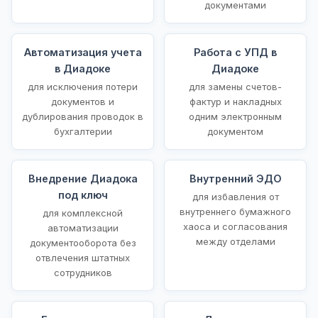
документами
Автоматизация учета
Работа с УПД в
в Диадоке
Диадоке
для исключения потери
для замены счетов-
документов и
фактур и накладных
дублирования проводок в
одним электронным
бухгалтерии
документом
Внедрение Диадока
Внутренний ЭДО
под ключ
для избавления от
внутреннего бумажного
для комплексной
хаоса и согласования
автоматизации
между отделами
документооборота без
отвлечения штатных
сотрудников