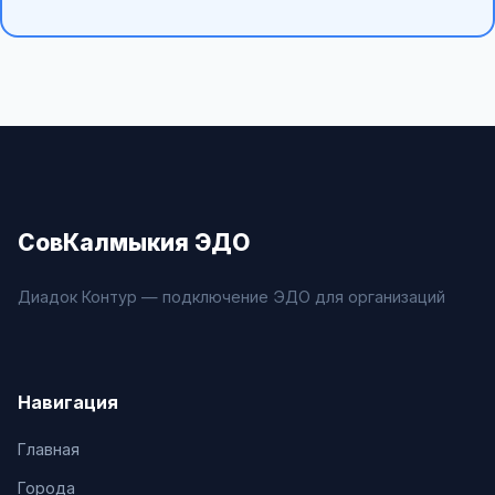
СовКалмыкия ЭДО
Диадок Контур — подключение ЭДО для организаций
Навигация
Главная
Города