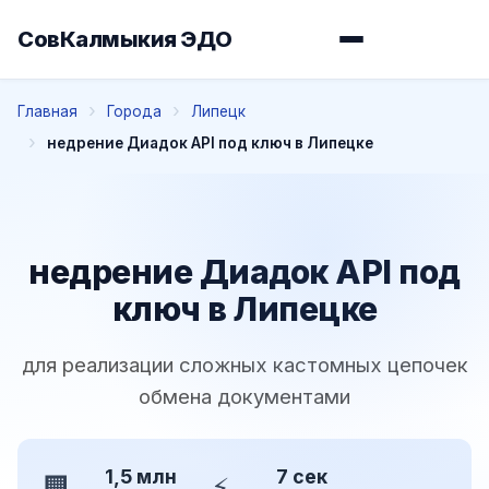
СовКалмыкия ЭДО
Главная
Города
Липецк
недрение Диадок API под ключ в Липецке
недрение Диадок API под
ключ в Липецке
для реализации сложных кастомных цепочек
обмена документами
1,5 млн
7 сек
🏢
⚡