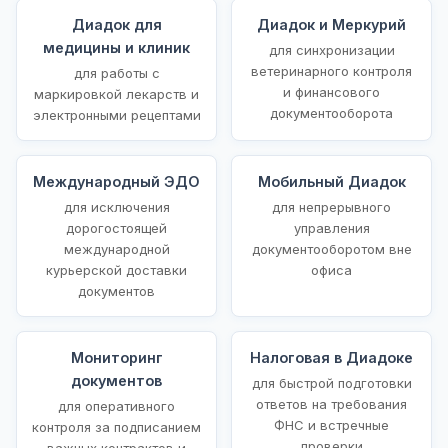
Диадок для
Диадок и Меркурий
медицины и клиник
для синхронизации
ветеринарного контроля
для работы с
и финансового
маркировкой лекарств и
документооборота
электронными рецептами
Международный ЭДО
Мобильный Диадок
для исключения
для непрерывного
дорогостоящей
управления
международной
документооборотом вне
курьерской доставки
офиса
документов
Мониторинг
Налоговая в Диадоке
документов
для быстрой подготовки
ответов на требования
для оперативного
ФНС и встречные
контроля за подписанием
проверки
важных контрактов и