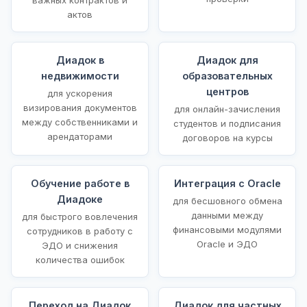
актов
Диадок в
Диадок для
недвижимости
образовательных
центров
для ускорения
визирования документов
для онлайн-зачисления
между собственниками и
студентов и подписания
арендаторами
договоров на курсы
Обучение работе в
Интеграция с Oracle
Диадоке
для бесшовного обмена
данными между
для быстрого вовлечения
финансовыми модулями
сотрудников в работу с
Oracle и ЭДО
ЭДО и снижения
количества ошибок
Переход на Диадок
Диадок для частных