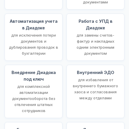
документами
Автоматизация учета
Работа с УПД в
в Диадоке
Диадоке
для исключения потери
для замены счетов-
документов и
фактур и накладных
дублирования проводок в
одним электронным
бухгалтерии
документом
Внедрение Диадока
Внутренний ЭДО
под ключ
для избавления от
внутреннего бумажного
для комплексной
хаоса и согласования
автоматизации
между отделами
документооборота без
отвлечения штатных
сотрудников