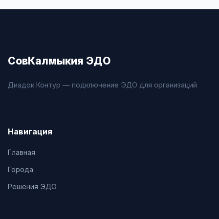
СовКалмыкия ЭДО
Диадок Контур — подключение ЭДО для организаций
Навигация
Главная
Города
Решения ЭДО