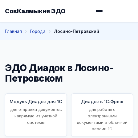
СовКалмыкия ЭДО
Главная
Города
Лосино-Петровский
ЭДО Диадок в Лосино-
Петровском
Модуль Диадок для 1С
Диадок в 1С:Фреш
для отправки документов
для работы с
напрямую из учетной
электронными
системы
документами в облачной
версии 1С