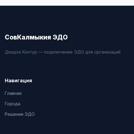
СовКалмыкия ЭДО
Диадок Контур — подключение ЭДО для организаций
Навигация
Главная
Города
Решения ЭДО