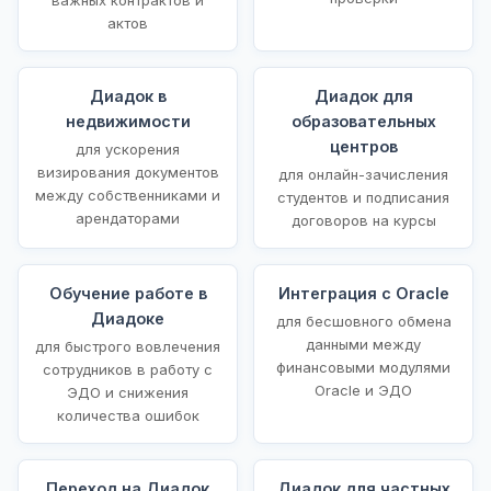
актов
Диадок в
Диадок для
недвижимости
образовательных
центров
для ускорения
визирования документов
для онлайн-зачисления
между собственниками и
студентов и подписания
арендаторами
договоров на курсы
Обучение работе в
Интеграция с Oracle
Диадоке
для бесшовного обмена
данными между
для быстрого вовлечения
финансовыми модулями
сотрудников в работу с
Oracle и ЭДО
ЭДО и снижения
количества ошибок
Переход на Диадок
Диадок для частных