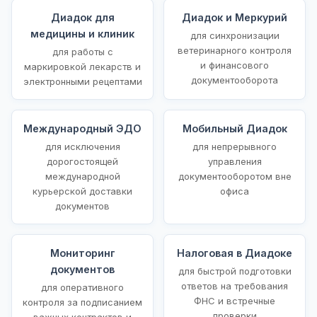
Диадок для
Диадок и Меркурий
медицины и клиник
для синхронизации
ветеринарного контроля
для работы с
и финансового
маркировкой лекарств и
документооборота
электронными рецептами
Международный ЭДО
Мобильный Диадок
для исключения
для непрерывного
дорогостоящей
управления
международной
документооборотом вне
курьерской доставки
офиса
документов
Мониторинг
Налоговая в Диадоке
документов
для быстрой подготовки
ответов на требования
для оперативного
ФНС и встречные
контроля за подписанием
проверки
важных контрактов и