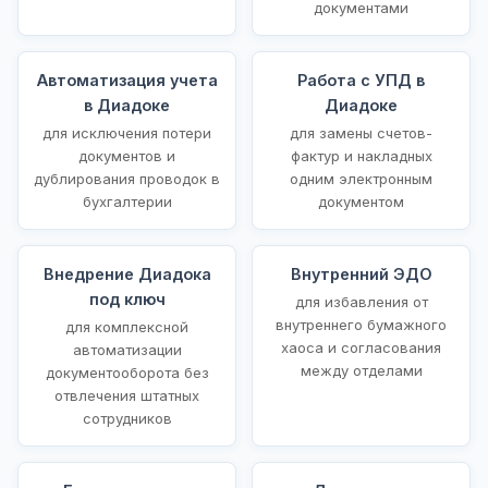
документами
Автоматизация учета
Работа с УПД в
в Диадоке
Диадоке
для исключения потери
для замены счетов-
документов и
фактур и накладных
дублирования проводок в
одним электронным
бухгалтерии
документом
Внедрение Диадока
Внутренний ЭДО
под ключ
для избавления от
внутреннего бумажного
для комплексной
хаоса и согласования
автоматизации
между отделами
документооборота без
отвлечения штатных
сотрудников