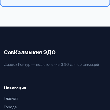
СовКалмыкия ЭДО
Диадок Контур — подключение ЭДО для организаций
Навигация
Главная
Города